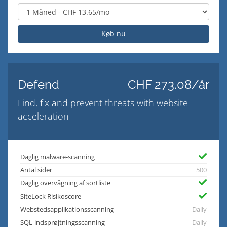
Køb nu
Defend
CHF 273.08/år
Find, fix and prevent threats with website
acceleration
Daglig malware-scanning
Antal sider
500
Daglig overvågning af sortliste
SiteLock Risikoscore
Webstedsapplikationsscanning
Daily
SQL-indsprøjtningsscanning
Daily