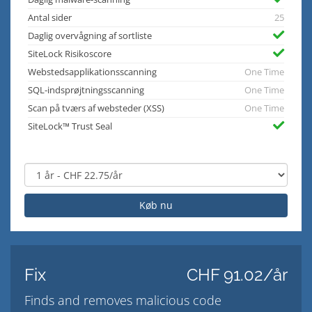
Antal sider
25
Daglig overvågning af sortliste
SiteLock Risikoscore
Webstedsapplikationsscanning
One Time
SQL-indsprøjtningsscanning
One Time
Scan på tværs af websteder (XSS)
One Time
SiteLock™ Trust Seal
Køb nu
Fix
CHF 91.02/år
Finds and removes malicious code