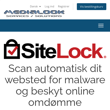
Dansk
Log ind
Registrer
Vis bestillingskurv
Skift
navig
Scan automatisk dit
websted for malware
og beskyt online
omdømme