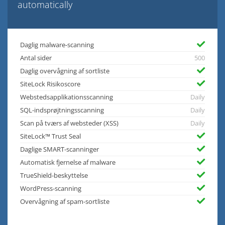
automatically
Daglig malware-scanning
Antal sider
500
Daglig overvågning af sortliste
SiteLock Risikoscore
Webstedsapplikationsscanning
Daily
SQL-indsprøjtningsscanning
Daily
Scan på tværs af websteder (XSS)
Daily
SiteLock™ Trust Seal
Daglige SMART-scanninger
Automatisk fjernelse af malware
TrueShield-beskyttelse
WordPress-scanning
Overvågning af spam-sortliste