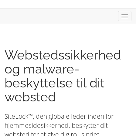
Skift
navig
Webstedssikkerhed
og malware-
beskyttelse til dit
websted
SiteLock™, den globale leder inden for
hjemmesidesikkerhed, beskytter dit
websted for at give dig ro i sindet.