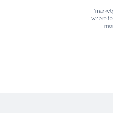
"market
where to s
mor