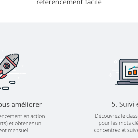
référencement facile
5. Suivi 
us améliorer
Découvrez le clas
rencement en action
pour les mots cl
rts) et obtenez un
concentrez et suive
ent mensuel