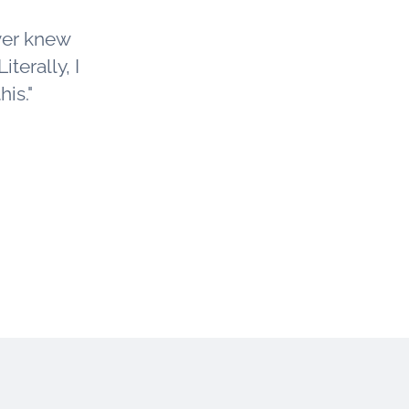
ver knew
iterally, I
is."