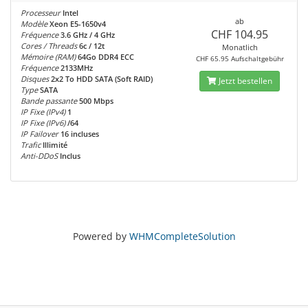
Processeur
Intel
ab
Modèle
Xeon E5-1650v4
CHF 104.95
Fréquence
3.6 GHz / 4 GHz
Cores / Threads
6c / 12t
Monatlich
Mémoire (RAM)
64Go DDR4 ECC
CHF 65.95 Aufschaltgebühr
Fréquence
2133MHz
Disques
2x2 To HDD SATA (Soft RAID)
Jetzt bestellen
Type
SATA
Bande passante
500 Mbps
IP Fixe (IPv4)
1
IP Fixe (IPv6)
/64
IP Failover
16 incluses
Trafic
Illimité
Anti-DDoS
Inclus
Powered by
WHMCompleteSolution