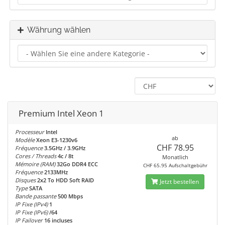
Währung wählen
Premium Intel Xeon 1
Processeur
Intel
ab
Modèle
Xeon E3-1230v6
CHF 78.95
Fréquence
3.5GHz / 3.9GHz
Cores / Threads
4c / 8t
Monatlich
Mémoire (RAM)
32Go DDR4 ECC
CHF 65.95 Aufschaltgebühr
Fréquence
2133MHz
Disques
2x2 To HDD Soft RAID
Jetzt bestellen
Type
SATA
Bande passante
500 Mbps
IP Fixe (IPv4)
1
IP Fixe (IPv6)
/64
IP Failover
16 incluses