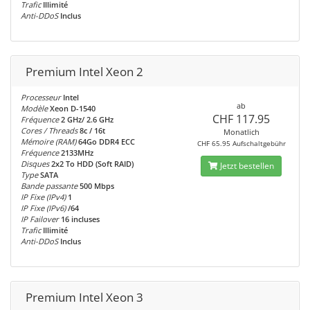
Trafic
Illimité
Anti-DDoS
Inclus
Premium Intel Xeon 2
Processeur
Intel
ab
Modèle
Xeon D-1540
CHF 117.95
Fréquence
2 GHz/ 2.6 GHz
Cores / Threads
8c / 16t
Monatlich
Mémoire (RAM)
64Go DDR4 ECC
CHF 65.95 Aufschaltgebühr
Fréquence
2133MHz
Disques
2x2 To HDD (Soft RAID)
Jetzt bestellen
Type
SATA
Bande passante
500 Mbps
IP Fixe (IPv4)
1
IP Fixe (IPv6)
/64
IP Failover
16 incluses
Trafic
Illimité
Anti-DDoS
Inclus
Premium Intel Xeon 3