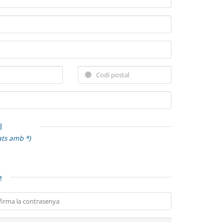
l
ats amb *)
e