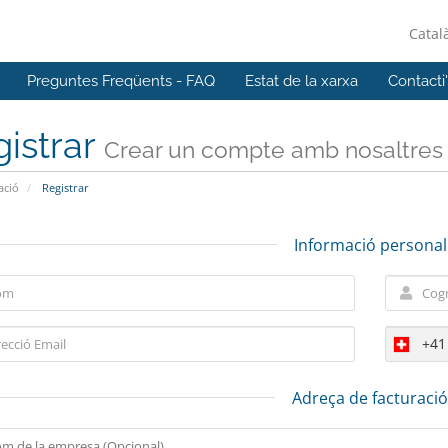
Catal
Preguntes Freqüents - FAQ
Estat de la xarxa
Contacti
istrar
Crear un compte amb nosaltres .
ació
Registrar
Informació personal
+41
Adreça de facturaci