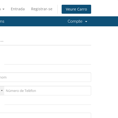
à
Entrada
Registrar-se
Veure Carro
'ns
Compte
..
ó