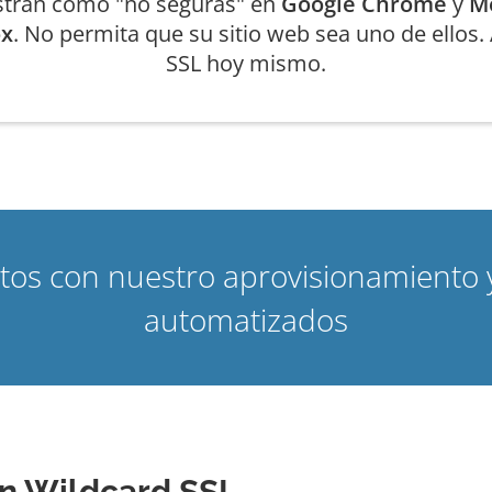
tran como "no seguras" en
Google Chrome
y
Mo
ox
. No permita que su sitio web sea uno de ellos
SSL hoy mismo.
nutos con nuestro aprovisionamiento 
automatizados
con Wildcard SSL