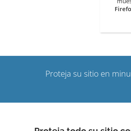
mues
Firef
Proteja su sitio en mi
Proteja todo su sitio 