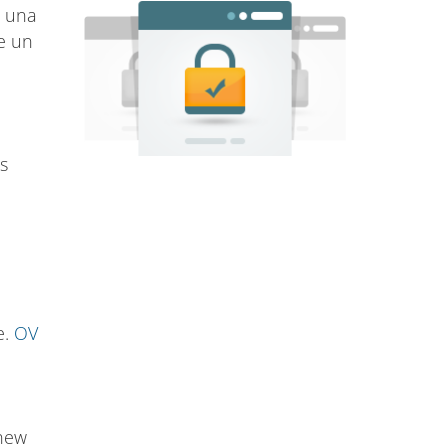
r una
e un
s
e.
OV
 new