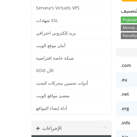
Serveurs Virtuels VPS
تصنيف
Popular
شهادات SSL
Money a
بريد إلكتروني احترافي
Novelty
أمان موقع الويب
شبكة خاصة افتراضية
.com
XOVI الآن
.eu
أدوات تحسين محركات البحث
.net
منشئ مواقع الويب
.org
أداة إنشاء المواقع
.info
الإجراءات