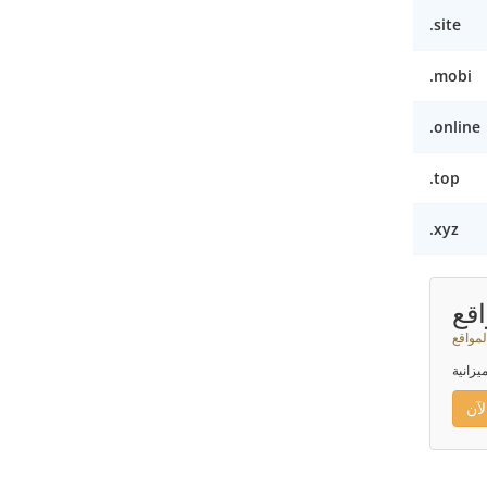
.site
.mobi
.online
.top
.xyz
قع
لمواقع
يزانية
آن