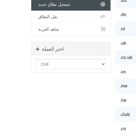
.biz
تسجيل نطاق جديد
.de
نقل النطاق
.nl
شاهد العربة
.uk
اختر العملة
.co.uk
.us
.me
.tw
.club
.cn