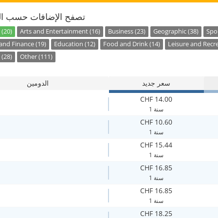
تصفح الإضافات حسب ال
 (20)
Arts and Entertainment (16)
Business (23)
Geographic (38)
Spor
nd Finance (19)
Education (12)
Food and Drink (14)
Leisure and Recre
 (28)
Other (111)
سعر جديد
الدومين
CHF 14.00
1 سنة
CHF 10.60
1 سنة
CHF 15.44
1 سنة
CHF 16.85
1 سنة
CHF 16.85
1 سنة
CHF 18.25