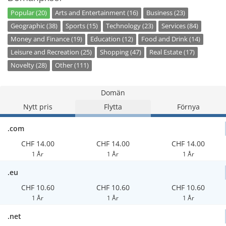
Popular (20)
Arts and Entertainment (16)
Business (23)
Geographic (38)
Sports (15)
Technology (23)
Services (84)
Money and Finance (19)
Education (12)
Food and Drink (14)
Leisure and Recreation (25)
Shopping (47)
Real Estate (17)
Novelty (28)
Other (111)
Domän
Nytt pris
Flytta
Förnya
.com
CHF 14.00
CHF 14.00
CHF 14.00
1 År
1 År
1 År
.eu
CHF 10.60
CHF 10.60
CHF 10.60
1 År
1 År
1 År
.net