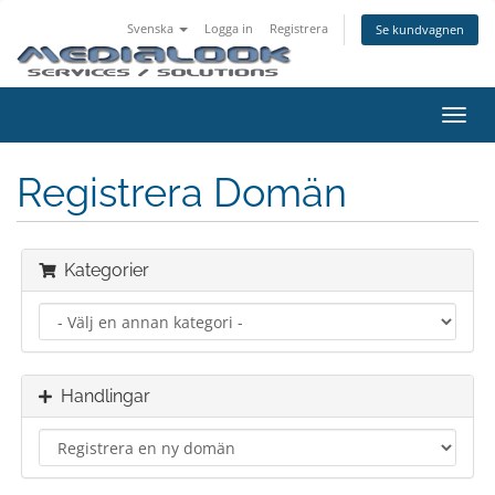
Svenska
Logga in
Registrera
Se kundvagnen
Växla
navig
Registrera Domän
Kategorier
Handlingar