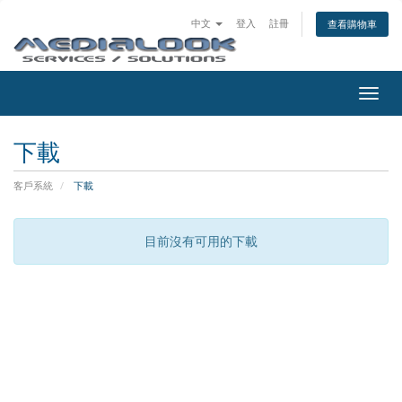
中文
登入
註冊
查看購物車
切
換
導
下載
覽
客戶系統
下載
目前沒有可用的下載