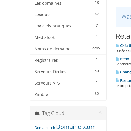
18
Les domaines
67
Lexique
Was
7
Logiciels pratiques
Rela
1
Medialook
Créat
2245
Noms de domaine
Durée de r
Renou
1
Registraires
Le renouve
50
Serveurs Dédiés
Chang
Resta
1
Serveurs VPS
Le proprié
82
Zimbra
Tag Cloud
Domaine .com
Domaine .ch