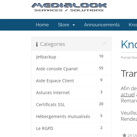
Home
Store
Announcements
Kno
Kn
Categories
10
Jetbackup
Portal H
55
Aide console Cpanel
Tra
9
Aide Espace Client
Afin d
3
Astuces Internet
actuel
Remarq
20
Certificats SSL
Veuill
5
Hébergements mutualisés
Rendez
2
Le RGPD
24 Us