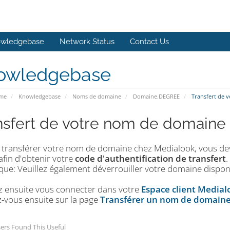
wledgebase
Network Status
Contact Us
owledgebase
ome
Knowledgebase
Noms de domaine
Domaine.DEGREE
Transfert de 
nsfert de votre nom de domaine
e transférer votre nom de domaine chez Medialook, vous de
afin d'obtenir votre
code d'authentification de transfert
.
ue: Veuillez également déverrouiller votre domaine disponi
ez ensuite vous connecter dans votre
Espace client Medial
-vous ensuite sur la page
Transférer un nom de domain
ers Found This Useful