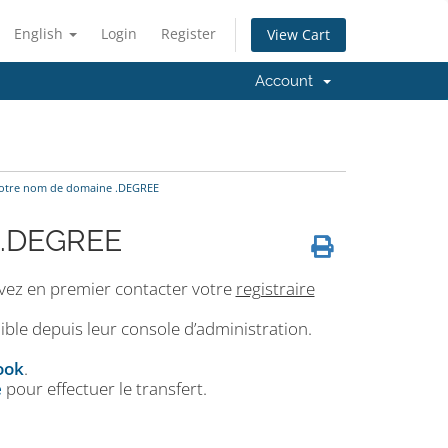
English
Login
Register
View Cart
Account
votre nom de domaine .DEGREE
 .DEGREE
vez en premier contacter votre
registraire
ble depuis leur console d’administration.
ook
.
e
pour effectuer le transfert.