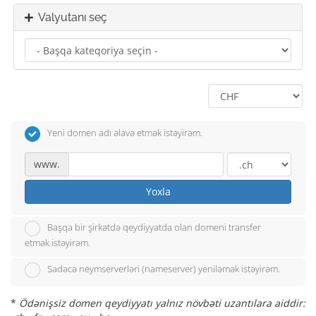
Valyutanı seç
Yeni domen adı əlavə etmək istəyirəm.
www.
Yoxla
Başqa bir şirkətdə qeydiyyatda olan domeni transfer
etmək istəyirəm.
Sadəcə neymserverləri (nameserver) yeniləmək istəyirəm.
*
Ödənişsiz domen qeydiyyatı yalnız növbəti uzantılara aiddir: