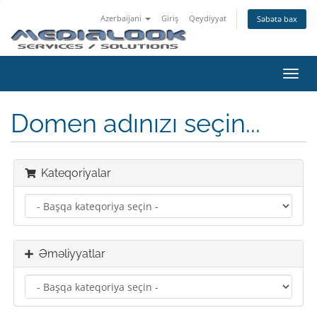
Azerbaijani
Giriş
Qeydiyyat
Səbətə bax
Naviq
keçid
Domen adınızı seçin...
Kateqoriyalar
Əməliyyatlar