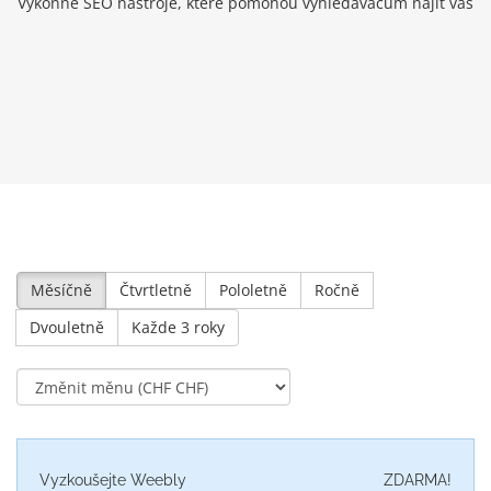
Výkonné SEO nástroje, které pomohou vyhledávačům najít vás
Měsíčně
Čtvrtletně
Pololetně
Ročně
Dvouletně
Každe 3 roky
Vyzkoušejte Weebly
ZDARMA!