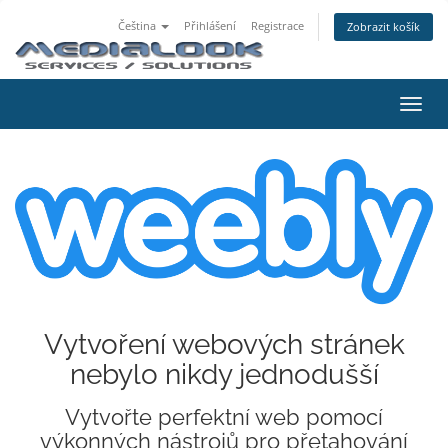
Čeština
Přihlášení
Registrace
Zobrazit košík
Přep
navig
Vytvoření webových stránek
nebylo nikdy jednodušší
Vytvořte perfektní web pomocí
výkonných nástrojů pro přetahování