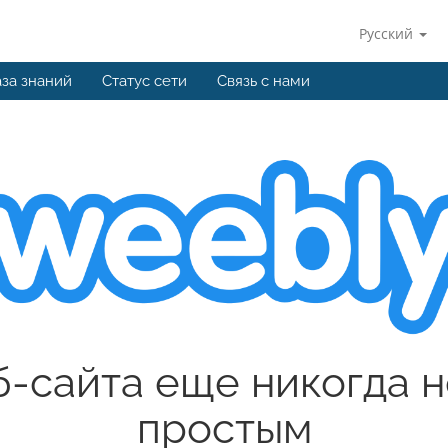
Русский
за знаний
Статус сети
Связь с нами
б-сайта еще никогда н
простым