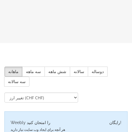
دوساله
سالانه
شش ماهه
سه ماهه
ماهانه
سه سالانه
رایگان!
Weebly را امتحان کنید
هر آنچه برای ایجاد وب سایت نیاز دارید